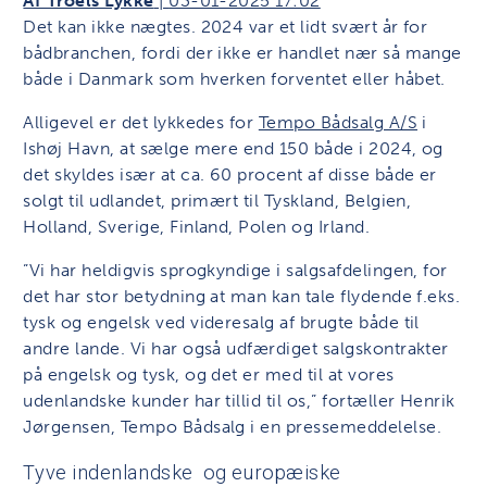
Af Troels Lykke
|
03-01-2025 17:02
Det kan ikke nægtes. 2024 var et lidt svært år for
bådbranchen, fordi der ikke er handlet nær så mange
både i Danmark som hverken forventet eller håbet.
Alligevel er det lykkedes for
Tempo Bådsalg A/S
i
Ishøj Havn, at sælge mere end 150 både i 2024, og
det skyldes især at ca. 60 procent af disse både er
solgt til udlandet, primært til Tyskland, Belgien,
Holland, Sverige, Finland, Polen og Irland.
”Vi har heldigvis sprogkyndige i salgsafdelingen, for
det har stor betydning at man kan tale flydende f.eks.
tysk og engelsk ved videresalg af brugte både til
andre lande. Vi har også udfærdiget salgskontrakter
på engelsk og tysk, og det er med til at vores
udenlandske kunder har tillid til os,” fortæller Henrik
Jørgensen, Tempo Bådsalg i en pressemeddelelse.
Tyve indenlandske og europæiske