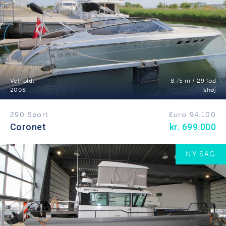
Velholdt
8,75 m / 29 fod
2008
Ishøj
290 Sport
Euro 94.100
Coronet
kr. 699.000
NY SAG