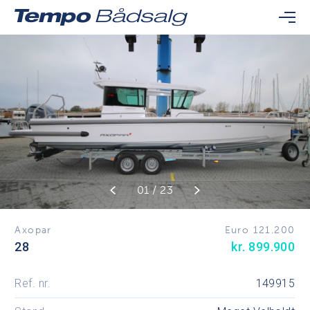
01 / 23
Axopar
Euro 121.200
28
kr. 899.900
Ref. nr.
149915