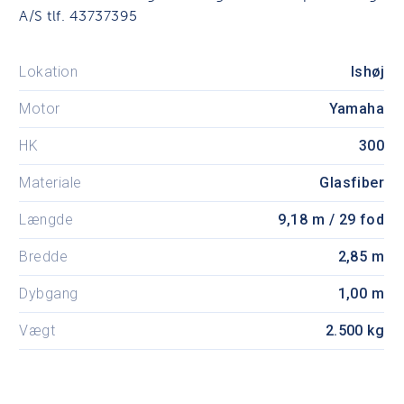
A/S tlf. 43737395
Lokation
Ishøj
Motor
Yamaha
HK
300
Materiale
Glasfiber
Længde
9,18 m / 29 fod
Bredde
2,85 m
Dybgang
1,00 m
Vægt
2.500 kg