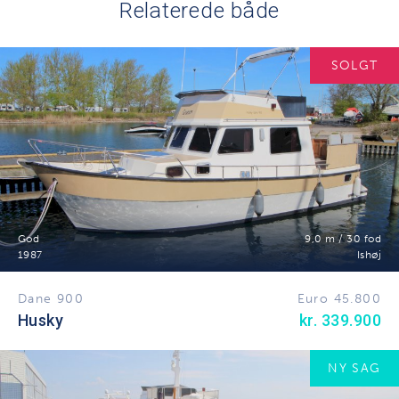
Relaterede både
SOLGT
God
9,0 m / 30 fod
1987
Ishøj
Dane 900
Euro 45.800
Husky
kr. 339.900
NY SAG