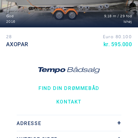
God
9,18 m / 29 fod
2016
Ishøj
28
Euro 80.100
AXOPAR
kr. 595.000
FIND DIN DRØMMEBÅD
KONTAKT
ADRESSE
Søhesten 9, Ishøj Havn