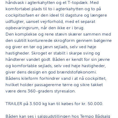
håndvask i agterkahytten og et T-topdæk. Med
komfortabel plads til to i agterkahytten og to på
cockpitsofaen er den ideel til dagsture og længere
udflugter, uanset vejrforhold, med et separat
opbevaringsrum, når den ikke er i brug.
Den komplekse og rene stævn skærer sammen med
den subtilt konturerede skrogform gennem bølgerne
og giver en tør og jævn sejlads, selv ved høje
hastigheder. Skroget er stabilt i skarpe sving og
håndterer vandet godt. Båden er kendt for sin jævne
og komfortable sejlads, selv ved høje hastigheder,
giver dens design en god brændstoføkonomi.
Bådens kileform forhindrer vand i at nå cockpittet,
hvilket holder passagererne tørre og sikre takket
være dens 360-graders styresalon.
TRAILER på 3.500 kg kan til købes for kr. 50.000.
Båden kan ses i salgsudstillingen hos Tempo Bådsalg