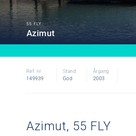
55 FLY
Azimut
Ref. nr.
Stand
Årgang
149939
God
2003
Azimut, 55 FLY