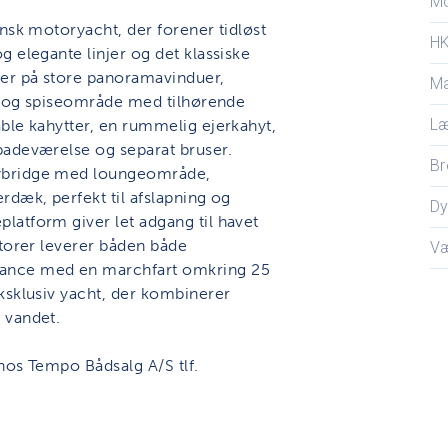
M
nsk motoryacht, der forener tidløst
H
 elegante linjer og det klassiske
er på store panoramavinduer,
Ma
s- og spiseområde med tilhørende
L
ble kahytter, en rummelig ejerkahyt,
badeværelse og separat bruser.
Br
lybridge med loungeområde,
rdæk, perfekt til afslapning og
D
atform giver let adgang til havet
otorer leverer båden både
V
mance med en marchfart omkring 25
ksklusiv yacht, der kombinerer
 vandet.
 hos Tempo Bådsalg A/S tlf.