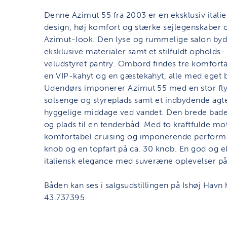
Denne Azimut 55 fra 2003 er en eksklusiv italie
design, høj komfort og stærke sejlegenskaber og
Azimut-look. Den lyse og rummelige salon byd
eksklusive materialer samt et stilfuldt ophold
veludstyret pantry. Ombord findes tre komforta
en VIP-kahyt og en gæstekahyt, alle med eget 
Udendørs imponerer Azimut 55 med en stor f
solsenge og styreplads samt et indbydende agte
hyggelige middage ved vandet. Den brede badepl
og plads til en tenderbåd. Med to kraftfulde m
komfortabel cruising og imponerende perfor
knob og en topfart på ca. 30 knob. En god og e
italiensk elegance med suveræne oplevelser på
Båden kan ses i salgsudstillingen på Ishøj Havn
43.737395