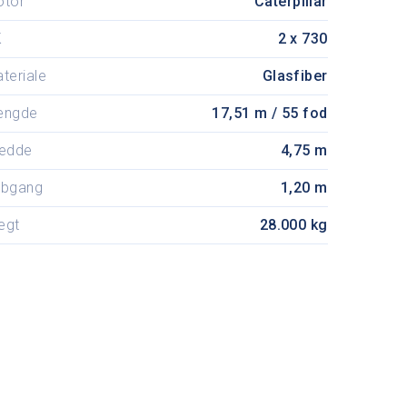
otor
Caterpillar
K
2 x 730
teriale
Glasfiber
ængde
17,51 m / 55 fod
edde
4,75 m
ybgang
1,20 m
ægt
28.000 kg