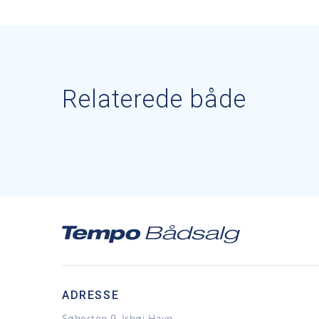
Relaterede både
ADRESSE
Søhesten 9, Ishøj Havn