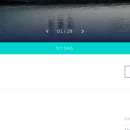
01 / 28
NY SAG
Lo