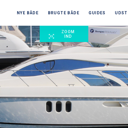
NYE BÅDE
BRUGTE BÅDE
GUIDES
UDST
ZOOM
IND