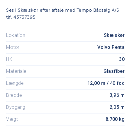
Ses i Skælskør efter aftale med Tempo Bådsalg A/S
tlf. 43737395
Lokation
Skælskør
Motor
Volvo Penta
HK
30
Materiale
Glasfiber
Længde
12,00 m / 40 fod
Bredde
3,96 m
Dybgang
2,05 m
Vægt
8.700 kg