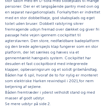
stor salon med en U-sofa med siddeplads til mange
personer. Der er et langsgående pantry med ovn og
en separat navigationsplads. Forkahytten er indrettet
med en stor dobbeltkøje, god skabsplads og eget
toilet uden bruser. Dobbelt ratstyring sikrer
fremragende udsyn fremad over dækket og giver fri
passage hele vejen igennem cockpittet til
agterstavnen. Den store, nedfældbare badeplatform
og den brede agterspejls klap fungerer som en stor
platform, der let sænkes og hæves via et
gennemtænkt hængsels system. Cockpittet har
desuden et fast cockpitbord med integrerede
klapper, opbevaringsrum og et solidt gribehåndtag.
Båden har 6 spil, hvoraf de to for nylig er monteret
som elektriske Harken rewindspil i 2021,for nem
betjening af sejlene.
Båden fremtræder i yderst velholdt stand og med
masser af godt udstyr.
Se mere udstyr på side 2.