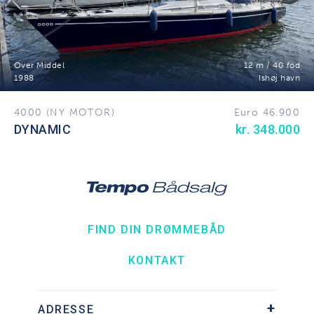
Over Middel
12 m / 40 fod
1988
Ishøj havn
4000 (NY MOTOR)
Euro 46.900
DYNAMIC
kr. 348.000
FIND DIN DRØMMEBÅD
KONTAKT
ADRESSE