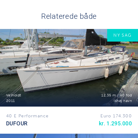
Relaterede både
NY SAG
Velholdt
12,35 m / 40 fod
2011
Ishøj havn
40 E Performance
Euro 174.300
DUFOUR
kr. 1.295.000