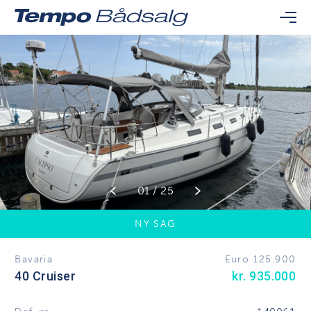
01 / 25
NY SAG
Bavaria
Euro 125.900
40 Cruiser
kr. 935.000