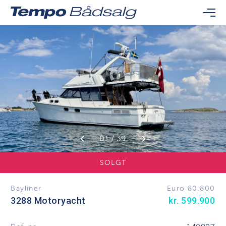
01 / 39
SOLGT
Bayliner
Euro 80.800
3288 Motoryacht
kr. 599.900