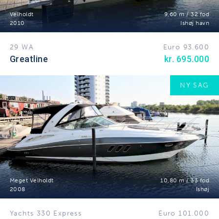
Velholdt
9,60 m / 32 fod
2010
Ishøj havn
29 WA
Euro 93.600
Greatline
kr. 695.000
NY SAG
Meget Velholdt
10,80 m / 33 fod
2008
Ishøj
Yachts 330 Express
Euro 101.000