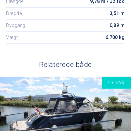
Længde
9,78 m / 32 fod
Bredde
3,51 m
Dybgang
0,89 m
Vægt
6.700 kg
Relaterede både
NY SAG