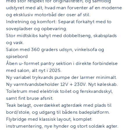
med stor respekt for originaliteten, og samtidig
udstyret med alt, hvad man forventer af en moderne
og eksklusiv motorbåd der oser af stil.
Indretning og komfort: Separat forkahyt med to
sovepladser og opbevaring.
Stor midtskibs kahyt med dobbeltseng, skabsplads
og vask.
Salon med 360 graders udsyn, vinkelsofa og
spisebord
Åben u-formet pantry sektion i direkte forbindelse
med salon, alt nyt i 2025.
Ny variabel trykvands pumpe der larmer minimalt.
Ny varmtvandsbeholder 12V + 230V. Nyt køleskab.
Toiletrum med elektrisk toilet og ferskvandsskyl,
samt fint bruse afsnit.
Teak belagt, overdækket agterdæk med plads til
bord/stole, og udgang til bådens badeplatform.
Flybridge med klassisk layout, komplet
instrumentering, nye hynder og stort soldæk agter.