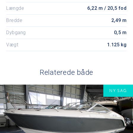
Længde
6,22 m / 20,5 fod
Bredde
2,49 m
Dybgang
0,5 m
Vægt
1.125 kg
Relaterede både
NY SAG