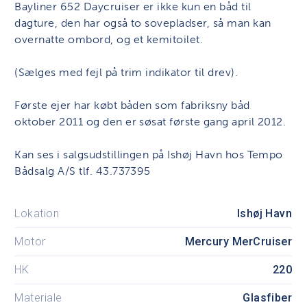
Bayliner 652 Daycruiser er ikke kun en båd til
dagture, den har også to sovepladser, så man kan
overnatte ombord, og et kemitoilet.
(Sælges med fejl på trim indikator til drev).
Første ejer har købt båden som fabriksny båd
oktober 2011 og den er søsat første gang april 2012.
Kan ses i salgsudstillingen på Ishøj Havn hos Tempo
Bådsalg A/S tlf. 43.737395
Lokation
Ishøj Havn
Motor
Mercury MerCruiser
HK
220
Materiale
Glasfiber