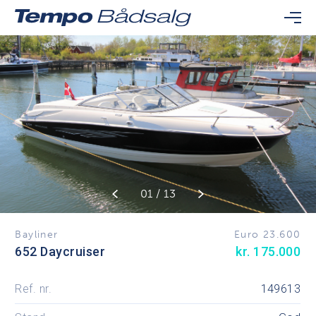
01 / 13
Bayliner
Euro 23.600
652 Daycruiser
kr. 175.000
Ref. nr.
149613