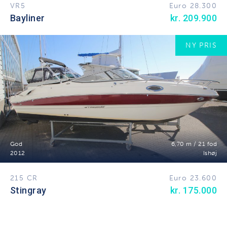
VR5
Euro 28.300
Bayliner
kr. 209.900
NY PRIS
God
6,70 m / 21 fod
2012
Ishøj
215 CR
Euro 23.600
Stingray
kr. 175.000