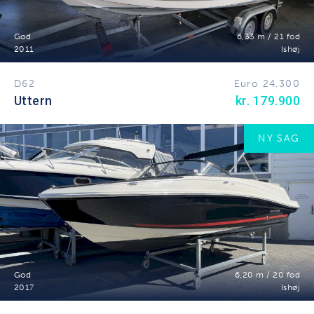
God
6,33 m / 21 fod
2011
Ishøj
D62
Euro 24.300
Uttern
kr. 179.900
NY SAG
God
6,20 m / 20 fod
2017
Ishøj