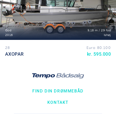
God
9,18 m / 29 fod
2016
Ishøj
28
Euro 80.100
AXOPAR
kr. 595.000
FIND DIN DRØMMEBÅD
KONTAKT