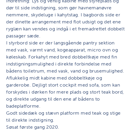
Indretning: Lys og venlig kabine med styreplads og
dør til side indstigning, som gør havnemanøvre
nemmere, skydeluge i kahytstag. I bagbords side er
der dinette arrangement med flot udsigt og det ene
ryglæn kan vendes og indgå i et fremadrettet dobbelt
passager sæde.
I styrbord side er der langsgående pantry sektion
med vask, varmt vand, kogeapparat, micro ovn og
køleskab. Forkahyt med bred dobbeltkøje med fin
indstigningsmulighed i direkte forbindelse med
bådens toiletrum, med vask, vand og brusemulighed.
Aflukkelig midt kabine med dobbeltkøje og
garderobe. Dejligt stort cockpit med sofa, som kan
forskydes i dørken for mere plads og stort teak bord,
og direkte udgang til den ene af bådens to
badeplatforme.
Godt sidedæk og stævn platform med teak og stige
til direkte indstigning.
Søsat første gang 2020.