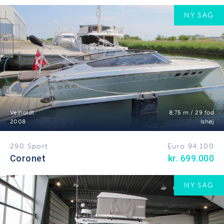
NY SAG
Velholdt
8,75 m / 29 fod
2008
Ishøj
290 Sport
Euro 94.100
Coronet
kr. 699.000
NY SAG