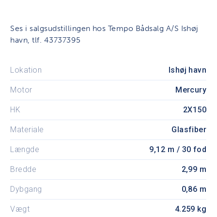
Ses i salgsudstillingen hos Tempo Bådsalg A/S Ishøj
havn, tlf. 43737395
Lokation
Ishøj havn
Motor
Mercury
HK
2X150
Materiale
Glasfiber
Længde
9,12 m / 30 fod
Bredde
2,99 m
Dybgang
0,86 m
Vægt
4.259 kg