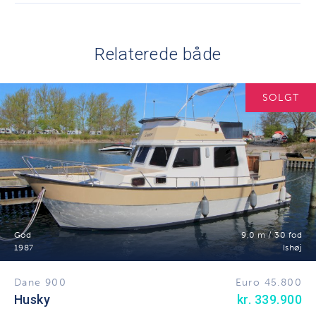
Relaterede både
SOLGT
God
9,0 m / 30 fod
1987
Ishøj
Dane 900
Euro 45.800
Husky
kr. 339.900