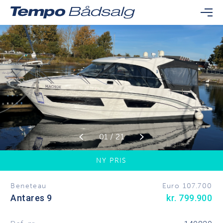
01 / 21
NY PRIS
Beneteau
Euro 107.700
Antares 9
kr. 799.900