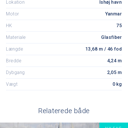
Lokation
Ishøj havn
Motor
Yanmar
HK
75
Materiale
Glasfiber
Længde
13,68 m / 46 fod
Bredde
4,24 m
Dybgang
2,05 m
Vægt
0 kg
Relaterede både