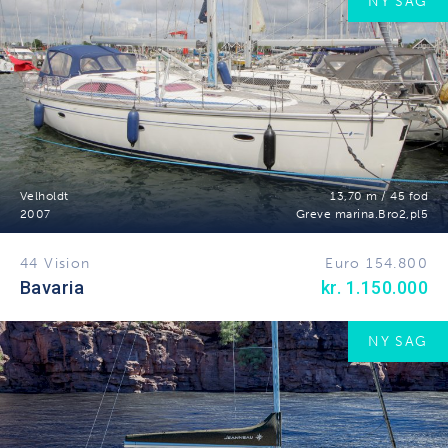
NY SAG
Velholdt
13,70 m / 45 fod
2007
Greve marina.Bro2,pl5
44 Vision
Euro 154.800
Bavaria
kr. 1.150.000
NY SAG