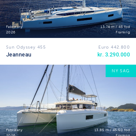
Fabriksny
13,74 m / 45 fod
2026
Frankrig
Sun Odyssey 455
Euro 442.800
Jeanneau
kr. 3.290.000
NY SAG
Fabriksny
13,85 m / 45,50 fod
2026
Frankrig