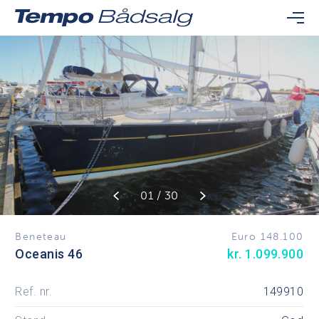
01 / 30
Beneteau
Euro 148.100
Oceanis 46
kr. 1.099.900
Ref. nr.
149910