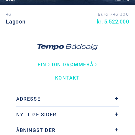
43
Euro 743.300
Lagoon
kr. 5.522.000
FIND DIN DRØMMEBÅD
KONTAKT
ADRESSE
Søhesten 9, Ishøj Havn
NYTTIGE SIDER
2635 Ishøj
Tlf.:
+45 43 73 73 95
Downloads
Kontakt os på mail
ÅBNINGSTIDER
Om os