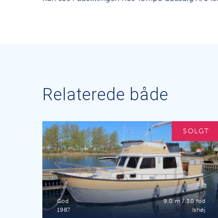
Relaterede både
SOLGT
God
9,0 m / 30 fod
1987
Ishøj