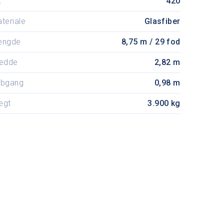
K
420
teriale
Glasfiber
ængde
8,75 m / 29 fod
edde
2,82 m
ybgang
0,98 m
ægt
3.900 kg