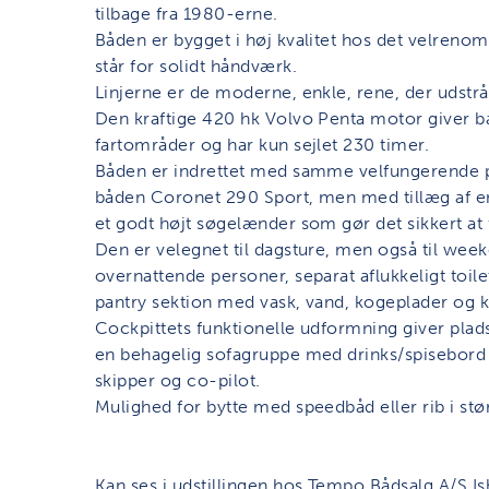
tilbage fra 1980-erne.
Båden er bygget i høj kvalitet hos det velreno
står for solidt håndværk.
Linjerne er de moderne, enkle, rene, der udstr
Den kraftige 420 hk Volvo Penta motor giver båd
fartområder og har kun sejlet 230 timer.
Båden er indrettet med samme velfungerende p
båden Coronet 290 Sport, men med tillæg af en
et godt højt søgelænder som gør det sikkert at
Den er velegnet til dagsture, men også til week
overnattende personer, separat aflukkeligt toi
pantry sektion med vask, vand, kogeplader og k
Cockpittets funktionelle udformning giver plads
en behagelig sofagruppe med drinks/spisebord 
skipper og co-pilot.
Mulighed for bytte med speedbåd eller rib i stør
Kan ses i udstillingen hos Tempo Bådsalg A/S I