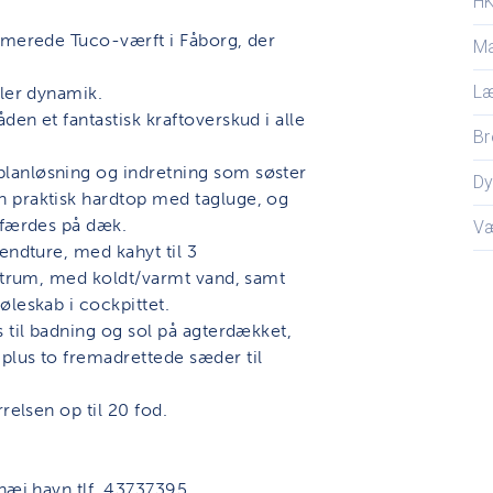
H
mmerede Tuco-værft i Fåborg, der
Ma
L
åler dynamik.
en et fantastisk kraftoverskud i alle
Br
lanløsning og indretning som søster
D
 praktisk hardtop med tagluge, og
 færdes på dæk.
V
endture, med kahyt til 3
letrum, med koldt/varmt vand, samt
øleskab i cockpittet.
 til badning og sol på agterdækket,
plus to fremadrettede sæder til
relsen op til 20 fod.
shæj havn tlf. 43737395