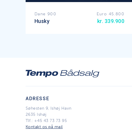
Dane 900
Euro 45.800
Husky
kr. 339.900
ADRESSE
Søhesten 9, Ishøj Havn
2635 Ishøj
Tlf.:
+45 43 73 73 95
Kontakt os på mail