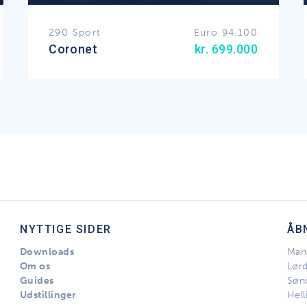
290 Sport
Euro 94.100
Coronet
kr. 699.000
NYTTIGE SIDER
ÅB
Downloads
Man 
Om os
Lør
Guides
Søn
Udstillinger
Hell