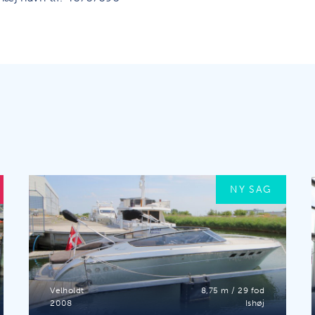
NY SAG
Velholdt
8,75 m / 29 fod
2008
Ishøj