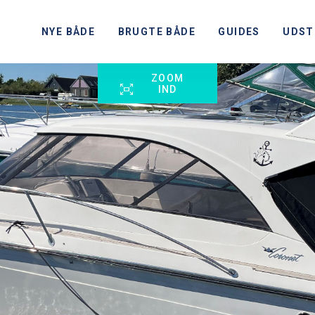
NYE BÅDE
BRUGTE BÅDE
GUIDES
UDST
ZOOM
IND