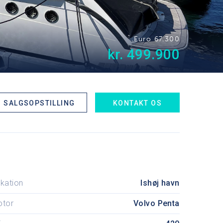
Euro 67.300
kr. 499.900
SALGSOPSTILLING
KONTAKT OS
kation
Ishøj havn
otor
Volvo Penta