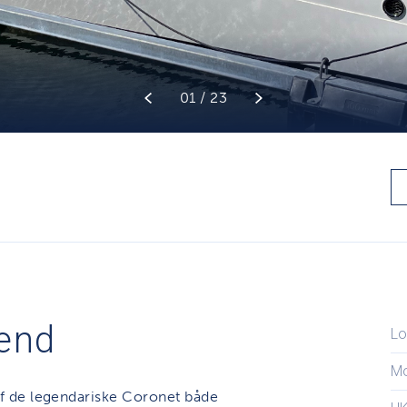
01 / 23
end
Lo
M
f de legendariske Coronet både