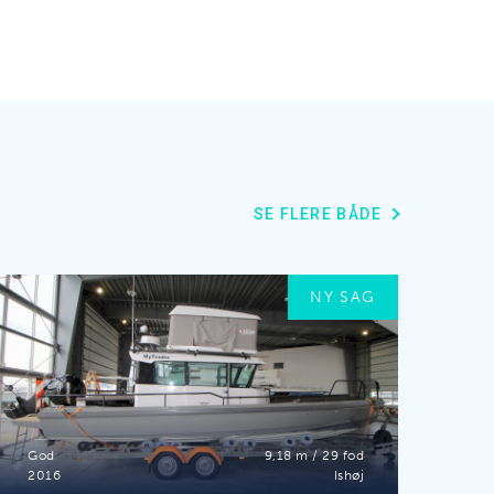
SE FLERE BÅDE
NY SAG
God
9,18 m / 29 fod
2016
Ishøj