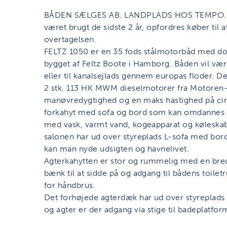
BÅDEN SÆLGES AB. LANDPLADS HOS TEMPO. Da
været brugt de sidste 2 år, opfordres køber til
overtagelsen.
FELTZ 1050 er en 35 fods stålmotorbåd med dob
bygget af Feltz Boote i Hamborg. Båden vil være
eller til kanalsejlads gennem europas floder. D
2 stk. 113 HK MWM dieselmotorer fra Motore
manøvredygtighed og en maks hastighed på cir
forkahyt med sofa og bord som kan omdannes ti
med vask, varmt vand, kogeapparat og køleskab
salonen har ud over styreplads L-sofa med bor
kan man nyde udsigten og havnelivet.
Agterkahytten er stor og rummelig med en bred
bænk til at sidde på og adgang til bådens toile
for håndbrus.
Det forhøjede agterdæk har ud over styreplads
og agter er der adgang via stige til badeplatfor