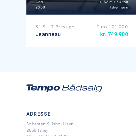
God
10,52 m / 34 fod
2008
Ishøj havn
34 S HT Prestige
Euro 101.000
Jeanneau
kr. 749.900
ADRESSE
Søhesten 9, Ishøj Havn
2635 Ishøj