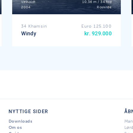
Velholdt
10,36 m / 34 fod
2004
Roskilde
34 Khamsin
Euro 125.100
Windy
kr. 929.000
NYTTIGE SIDER
ÅB
Downloads
Man 
Om os
Lør