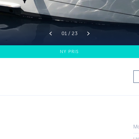
01 / 23
NY PRIS
M