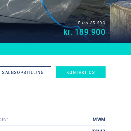
Euro 25.600
kr. 189.900
SALGSOPSTILLING
KONTAKT OS
otor
MWM