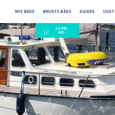
NYE BÅDE
BRUGTE BÅDE
GUIDES
UDST
ZOOM
IND