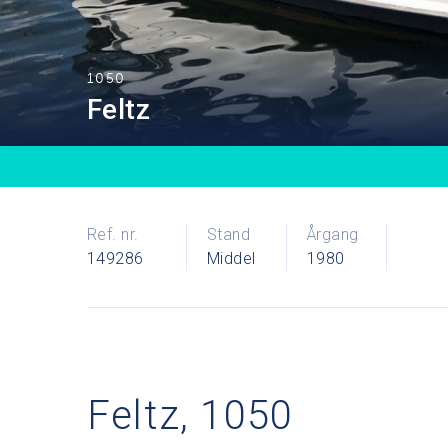
1050
Feltz
Ref. nr.
Stand
Årgang
149286
Middel
1980
Feltz, 1050