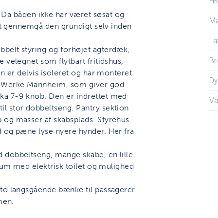
H
 båden ikke har været søsat og
Ma
 at gennemgå den grundigt selv inden
L
belt styring og forhøjet agterdæk,
Br
 velegnet som flytbart fritidshus,
en er delvis isoleret og har monteret
D
n-Werke Mannheim, som giver god
ka 7-9 knob. Den er indrettet med
V
l stor dobbeltseng. Pantry sektion
 og masser af skabsplads. Styrehus
d og pæne lyse nyere hynder. Her fra
 dobbeltseng, mange skabe, en lille
trum med elektrisk toilet og mulighed
 to langsgående bænke til passagerer
men.