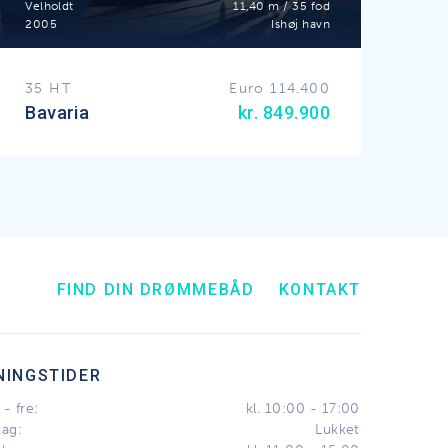
Velholdt
11,40 m / 35 fod
2005
Ishøj havn
35 HT
Euro 114.400
Bavaria
kr. 849.900
FIND DIN DRØMMEBÅD
KONTAKT
NINGSTIDER
- fre:
kl. 10:00 - 17:00
dag:
Lukket