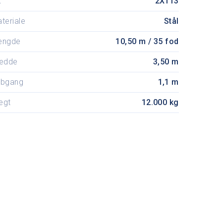
K
2X113
teriale
Stål
ængde
10,50 m / 35 fod
edde
3,50 m
ybgang
1,1 m
ægt
12.000 kg