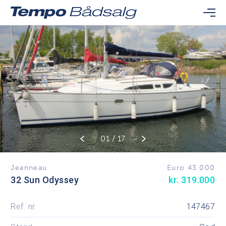
01 / 17
Jeanneau
Euro 43.000
32 Sun Odyssey
kr. 319.000
Ref. nr.
147467