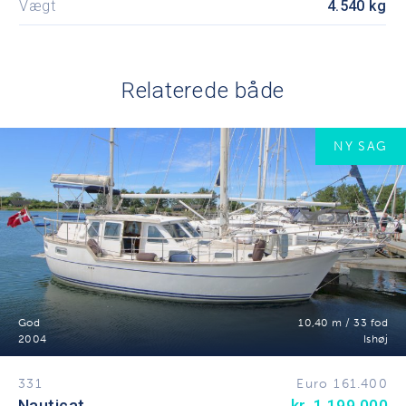
Vægt
4.540 kg
Relaterede både
NY SAG
God
10,40 m / 33 fod
2004
Ishøj
331
Euro 161.400
Nauticat
kr. 1.199.000