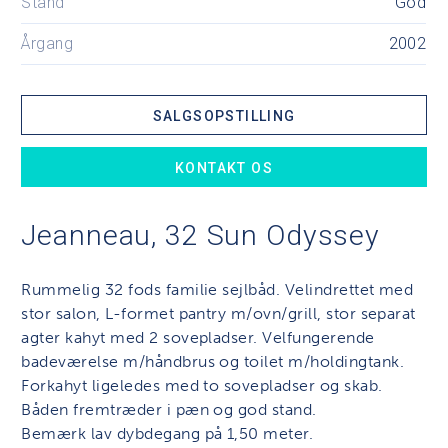
Stand
God
Årgang
2002
SALGSOPSTILLING
KONTAKT OS
Jeanneau, 32 Sun Odyssey
Rummelig 32 fods familie sejlbåd. Velindrettet med
stor salon, L-formet pantry m/ovn/grill, stor separat
agter kahyt med 2 sovepladser. Velfungerende
badeværelse m/håndbrus og toilet m/holdingtank.
Forkahyt ligeledes med to sovepladser og skab.
Båden fremtræder i pæn og god stand.
Bemærk lav dybdegang på 1,50 meter.