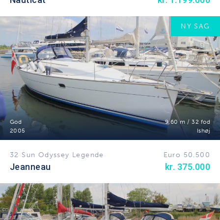
NY SAG
God
9,60 m / 32 fod
2005
Ishøj
32 Sun Odyssey Legende
Euro 50.500
Jeanneau
kr. 375.000