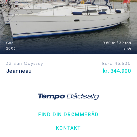
God
9,60 m / 32 fod
2003
Ishøj
32 Sun Odyssey
Euro 46.500
Jeanneau
kr. 344.900
FIND DIN DRØMMEBÅD
KONTAKT