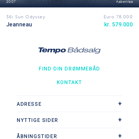
2007
Aabenraa
36i Sun Odyssey
Euro 78.000
Jeanneau
kr. 579.000
FIND DIN DRØMMEBÅD
KONTAKT
ADRESSE
Søhesten 9, Ishøj Havn
NYTTIGE SIDER
2635 Ishøj
Tlf.:
+45 43 73 73 95
Downloads
Kontakt os på mail
ÅBNINGSTIDER
Om os