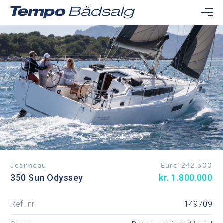
01 / 24
Jeanneau
Euro 242.300
350 Sun Odyssey
kr. 1.800.000
Ref. nr.
149709