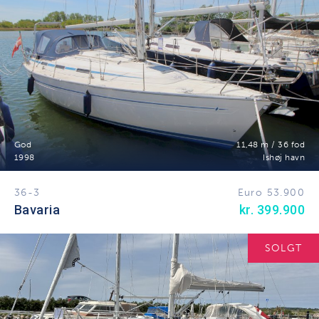
God
11,48 m / 36 fod
1998
Ishøj havn
36-3
Euro 53.900
Bavaria
kr. 399.900
SOLGT