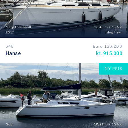
Meget Velholdt
10,45 m / 35 fod
2017
Ishøj havn
345
Euro 123.200
Hanse
kr. 915.000
NY PRIS
God
10,94 m / 36 fod