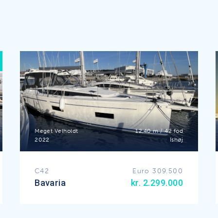
Meget Velholdt
12,40 m / 42 fod
2022
Ishøj
C42
Euro 309.500
Bavaria
kr. 2.299.000