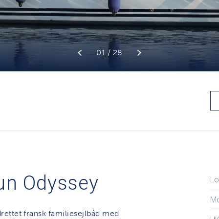
01 / 28
un Odyssey
Lo
M
ettet fransk familiesejlbåd med