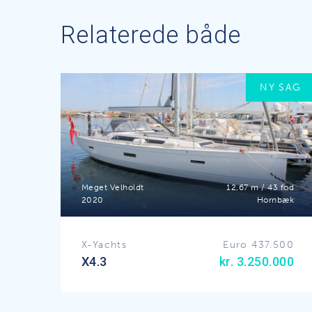
Relaterede både
NY SAG
Meget Velholdt
12,67 m / 43 fod
2020
Hornbæk
X-Yachts
Euro 437.500
X4.3
kr. 3.250.000