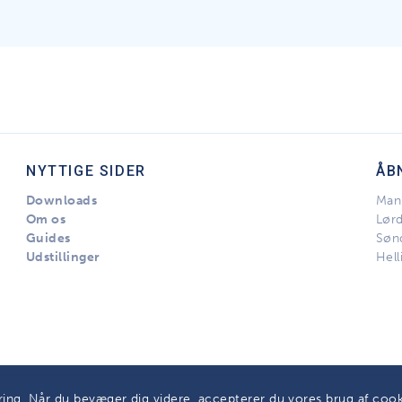
NYTTIGE SIDER
ÅB
Downloads
Man 
Om os
Lør
Guides
Søn
Udstillinger
Hell
øring. Når du bevæger dig videre, accepterer du vores brug af coo