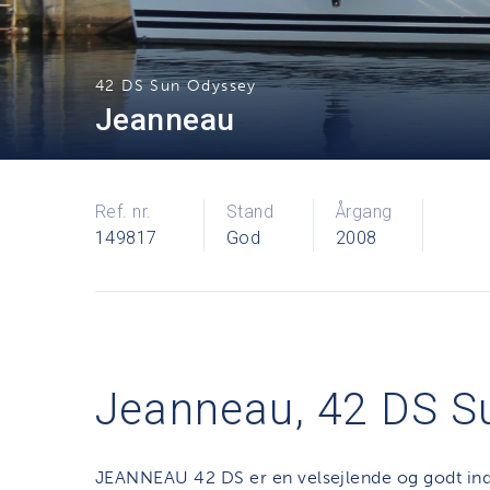
42 DS Sun Odyssey
Jeanneau
Ref. nr.
Stand
Årgang
149817
God
2008
Jeanneau, 42 DS S
JEANNEAU 42 DS er en velsejlende og godt indr