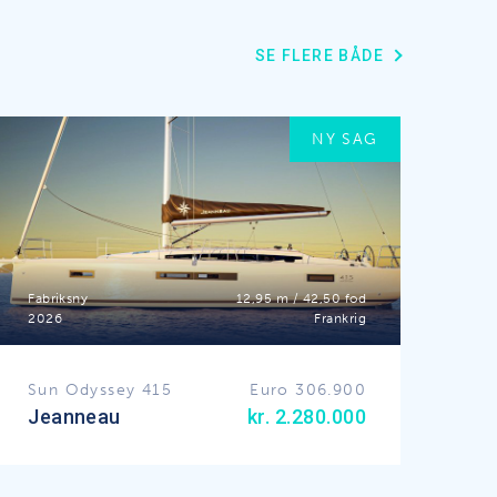
SE FLERE BÅDE
NY SAG
Fabriksny
12,95 m / 42,50 fod
2026
Frankrig
Sun Odyssey 415
Euro 306.900
Jeanneau
kr. 2.280.000