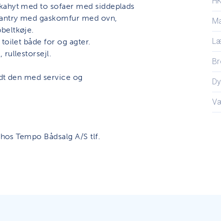
H
 kahyt med to sofaer med siddeplads
 pantry med gaskomfur med ovn,
Ma
beltkøje.
L
toilet både for og agter.
rullestorsejl.
Br
ldt den med service og
D
V
 hos Tempo Bådsalg A/S tlf.