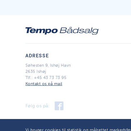
ADRESSE
Søhesten 9, Ishøj Havn
2635 Ishøj
Tlf.:
+45 43 73 73 95
Kontakt os på mail
Følg os på:
Vi bruger cookies til statistik og målrettet markedsf