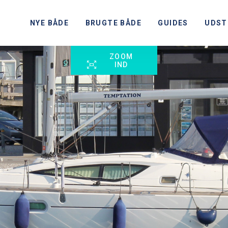
NYE BÅDE
BRUGTE BÅDE
GUIDES
UDST
ZOOM
IND