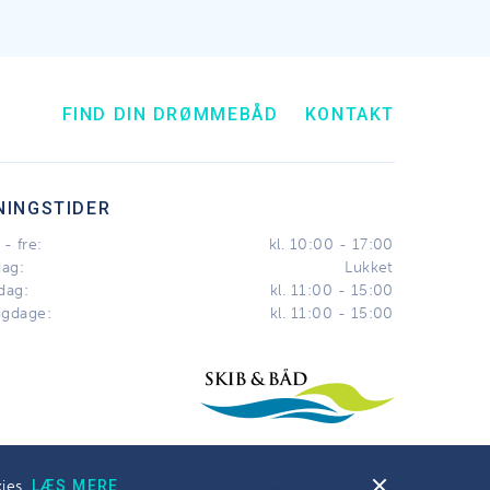
FIND DIN DRØMMEBÅD
KONTAKT
NINGSTIDER
- fre:
kl. 10:00 - 17:00
dag:
Lukket
dag:
kl. 11:00 - 15:00
igdage:
kl. 11:00 - 15:00
kies.
LÆS MERE