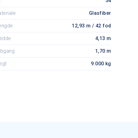
K
54
teriale
Glasfiber
ængde
12,93 m / 42 fod
edde
4,13 m
ybgang
1,70 m
ægt
9.000 kg