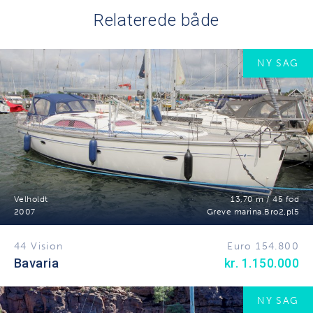
Relaterede både
NY SAG
Velholdt
13,70 m / 45 fod
2007
Greve marina.Bro2,pl5
44 Vision
Euro 154.800
Bavaria
kr. 1.150.000
NY SAG