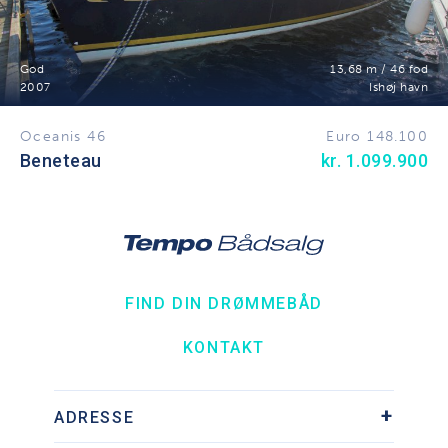
God
13,68 m / 46 fod
2007
Ishøj havn
Oceanis 46
Euro 148.100
Beneteau
kr. 1.099.900
FIND DIN DRØMMEBÅD
KONTAKT
ADRESSE