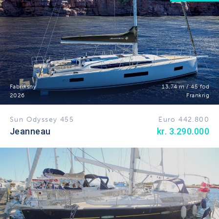
Fabriksny
13,74 m / 45 fod
2026
Frankrig
Sun Odyssey 455
Euro 442.800
Jeanneau
kr. 3.290.000