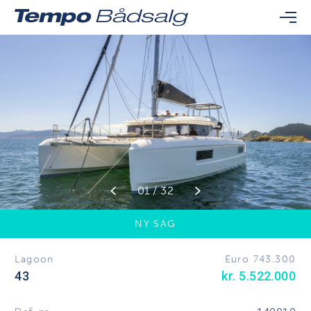
01 / 32
NY SAG
Lagoon
Euro 743.300
43
kr. 5.522.000