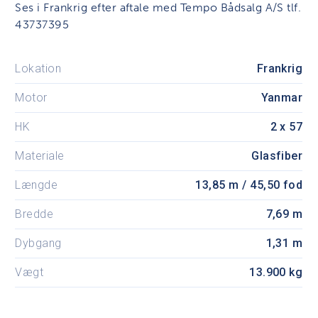
Ses i Frankrig efter aftale med Tempo Bådsalg A/S tlf.
43737395
Lokation
Frankrig
Motor
Yanmar
HK
2 x 57
Materiale
Glasfiber
Længde
13,85 m / 45,50 fod
Bredde
7,69 m
Dybgang
1,31 m
Vægt
13.900 kg