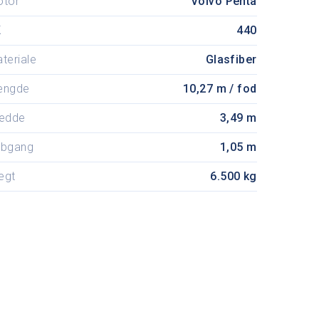
otor
Volvo Penta
K
440
teriale
Glasfiber
ængde
10,27 m / fod
edde
3,49 m
ybgang
1,05 m
ægt
6.500 kg