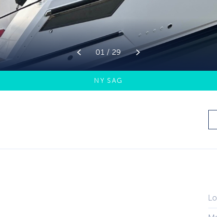
01 / 29
NY SAG
Lo