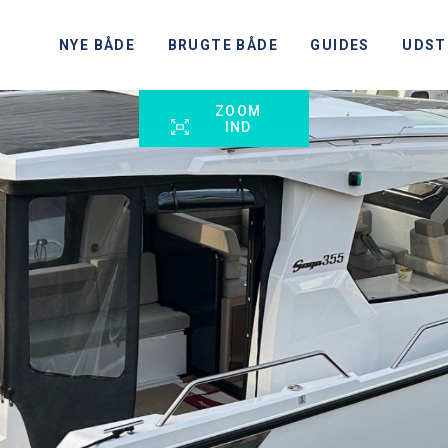
NYE BÅDE
BRUGTE BÅDE
GUIDES
UDST
ZOOM
IND