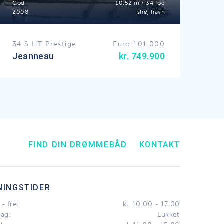
God
10,52 m / 34 fod
2008
Ishøj havn
34 S HT Prestige
Euro 101.000
Jeanneau
kr. 749.900
FIND DIN DRØMMEBÅD
KONTAKT
NINGSTIDER
- fre:
kl. 10:00 - 17:00
dag:
Lukket