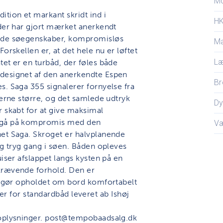
M
tion et markant skridt ind i
H
 der har gjort mærket anerkendt
lide søegenskaber, kompromisløs
Ma
orskellen er, at det hele nu er løftet
L
et er en turbåd, der føles både
designet af den anerkendte Espen
Br
s. Saga 355 signalerer fornyelse fra
ierne større, og det samlede udtryk
D
r skabt for at give maksimal
t gå på kompromis med den
V
net Saga. Skroget er halvplanende
og tryg gang i søen. Båden opleves
iser afslappet langs kysten på en
krævende forhold. Den er
er gør opholdet om bord komfortabelt
IS er for standardbåd leveret ab Ishøj
 oplysninger. post@tempobaadsalg.dk