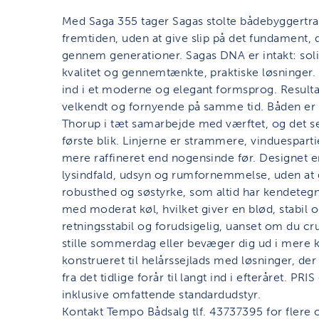
Med Saga 355 tager Sagas stolte bådebyggertradi
fremtiden, uden at give slip på det fundament,
gennem generationer. Sagas DNA er intakt: so
kvalitet og gennemtænkte, praktiske løsninger. F
ind i et moderne og elegant formsprog. Resultat
velkendt og fornyende på samme tid. Båden er 
Thorup i tæt samarbejde med værftet, og det se
første blik. Linjerne er strammere, vinduespart
mere raffineret end nogensinde før. Designet e
lysindfald, udsyn og rumfornemmelse, uden a
robusthed og søstyrke, som altid har kendeteg
med moderat køl, hvilket giver en blød, stabil 
retningsstabil og forudsigelig, uanset om du cru
stille sommerdag eller bevæger dig ud i mere 
konstrueret til helårssejlads med løsninger, d
fra det tidlige forår til langt ind i efteråret. PR
inklusive omfattende standardudstyr.
Kontakt Tempo Bådsalg tlf. 43737395 for flere