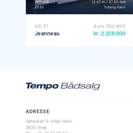
Velholdt
11,47 m / 37,80 fod
2020
Tuborg havn
NC 37
Euro 302.900
Jeanneau
kr. 2.250.000
ADRESSE
Søhesten 9, Ishøj Havn
2635 Ishøj