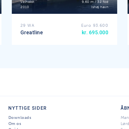
Velholdt
9,60 m / 32 fod
2010
Ishøj havn
29 WA
Euro 93.600
Greatline
kr. 695.000
NYTTIGE SIDER
ÅB
Downloads
Man 
Om os
Lør