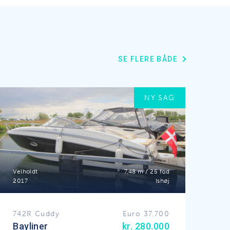
SE FLERE BÅDE
NY SAG
Velholdt
7,48 m / 25 fod
2017
Ishøj
742R Cuddy
Euro 37.700
Bayliner
kr. 280.000