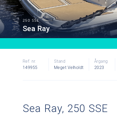
250 SSE
Sea Ray
Ref. nr.
Stand
Årgang
149955
Meget Velholdt
2023
Sea Ray, 250 SSE