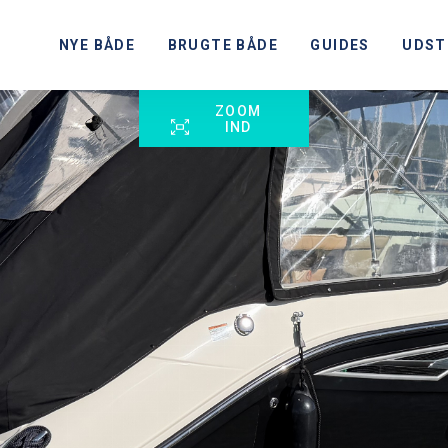
NYE BÅDE
BRUGTE BÅDE
GUIDES
UDST
ZOOM
IND