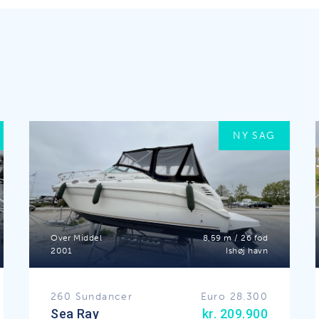
NY SAG
Over Middel
8,59 m / 26 fod
2001
Ishøj havn
260 Sundancer
Euro 28.300
Sea Ray
kr. 209.900