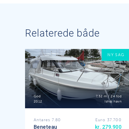
Relaterede både
NY SAG
God
7,32 m / 24 fod
2012
Ishøj havn
Antares 7.80
Euro 37.700
Beneteau
kr. 279.900