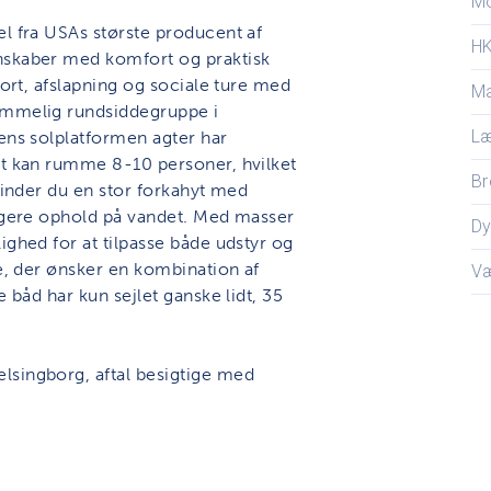
M
el fra USAs største producent af
H
nskaber med komfort og praktisk
port, afslapning og sociale ture med
Ma
ummelig rundsiddegruppe i
L
mens solplatformen agter har
et kan rumme 8-10 personer, hvilket
Br
 finder du en stor forkahyt med
ængere ophold på vandet. Med masser
D
ighed for at tilpasse både udstyr og
re, der ønsker en kombination af
V
e båd har kun sejlet ganske lidt, 35
lsingborg, aftal besigtige med