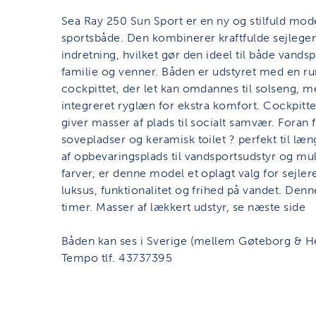
Sea Ray 250 Sun Sport er en ny og stilfuld mod
sportsbåde. Den kombinerer kraftfulde sejlege
indretning, hvilket gør den ideel til både vands
familie og venner. Båden er udstyret med en r
cockpittet, der let kan omdannes til solseng, 
integreret ryglæn for ekstra komfort. Cockpitt
giver masser af plads til socialt samvær. Foran
sovepladser og keramisk toilet ? perfekt til l
af opbevaringsplads til vandsportsudstyr og mul
farver, er denne model et oplagt valg for sejle
luksus, funktionalitet og frihed på vandet. Denn
timer. Masser af lækkert udstyr, se næste side
Båden kan ses i Sverige (mellem Gøteborg & He
Tempo tlf. 43737395