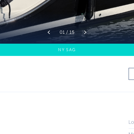
01 / 15
NY SAG
Lo