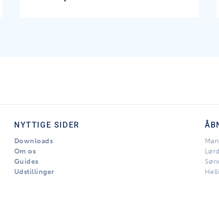
NYTTIGE SIDER
ÅB
Downloads
Man 
Om os
Lør
Guides
Søn
Udstillinger
Hell