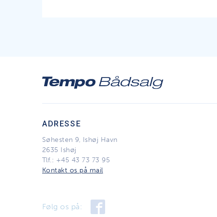
ADRESSE
Søhesten 9, Ishøj Havn
2635 Ishøj
Tlf.:
+45 43 73 73 95
Kontakt os på mail
Følg os på: