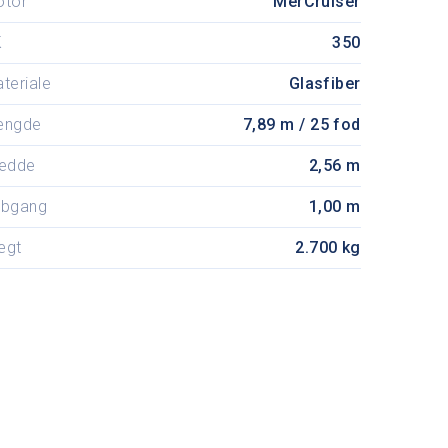
otor
MerCruiser
K
350
teriale
Glasfiber
ængde
7,89 m / 25 fod
edde
2,56 m
ybgang
1,00 m
ægt
2.700 kg