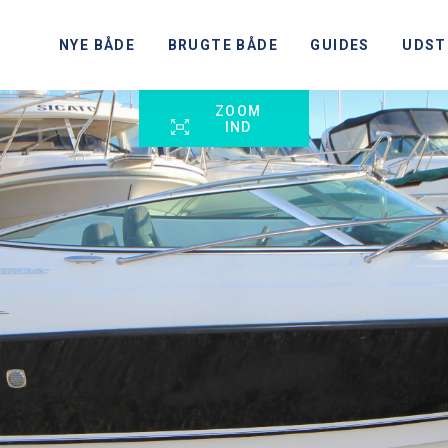
NYE BÅDE
BRUGTE BÅDE
GUIDES
UDST
ZOOM
IND