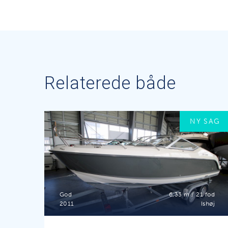
Relaterede både
NY SAG
God
6,33 m / 21 fod
2011
Ishøj