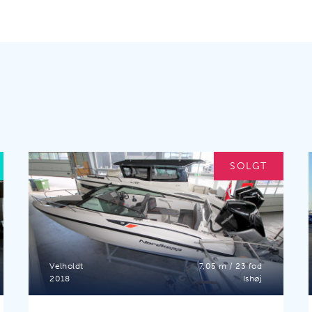
SOLGT
Velholdt
7,05 m / 23 fod
2018
Ishøj