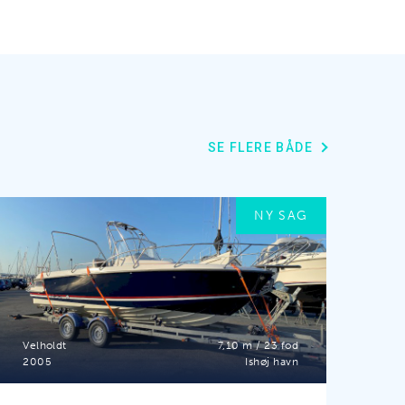
SE FLERE BÅDE
NY SAG
Velholdt
7,10 m / 23 fod
2005
Ishøj havn