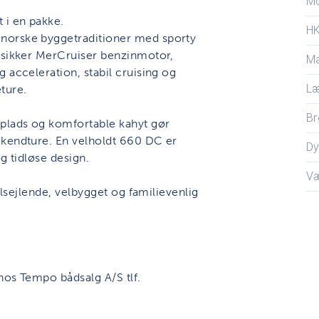
M
 i en pakke.
H
norske byggetraditioner med sporty
tssikker MerCruiser benzinmotor,
Ma
 acceleration, stabil cruising og
L
ture.
Br
plads og komfortable kahyt gør
ekendture. En velholdt 660 DC er
D
og tidløse design.
V
elsejlende, velbygget og familievenlig
 hos Tempo bådsalg A/S tlf.