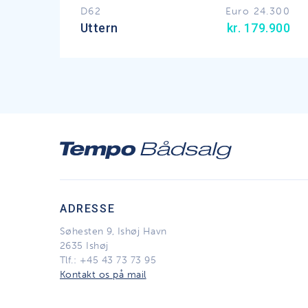
D62
Euro 24.300
Uttern
kr. 179.900
ADRESSE
Søhesten 9, Ishøj Havn
2635 Ishøj
Tlf.:
+45 43 73 73 95
Kontakt os på mail