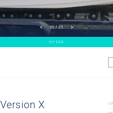
01 / 23
NY SAG
 Version X
Lo