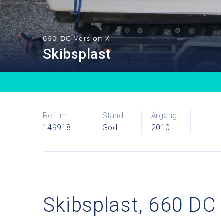
660 DC Version X
Skibsplast
Ref. nr.
Stand
Årgang
149918
God
2010
Skibsplast, 660 DC