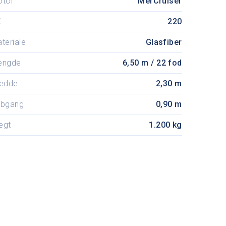
otor
MerCruiser
K
220
teriale
Glasfiber
ængde
6,50 m / 22 fod
edde
2,30 m
ybgang
0,90 m
ægt
1.200 kg