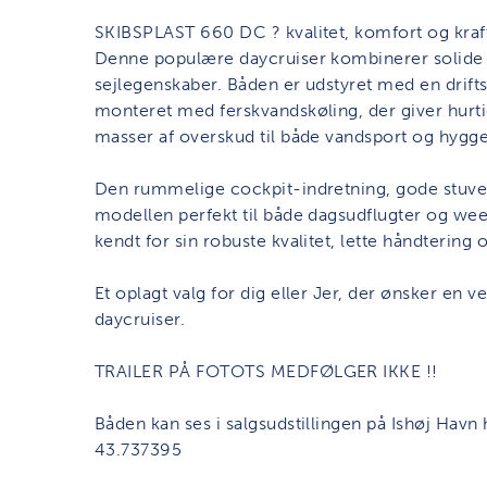
SKIBSPLAST 660 DC ? kvalitet, komfort og kraft
Denne populære daycruiser kombinerer solide 
sejlegenskaber. Båden er udstyret med en drif
monteret med ferskvandskøling, der giver hurtig
masser af overskud til både vandsport og hygge
Den rummelige cockpit-indretning, gode stuve
modellen perfekt til både dagsudflugter og we
kendt for sin robuste kvalitet, lette håndtering 
Et oplagt valg for dig eller Jer, der ønsker en v
daycruiser.
TRAILER PÅ FOTOTS MEDFØLGER IKKE !!
Båden kan ses i salgsudstillingen på Ishøj Havn
43.737395