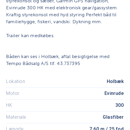
styrekonsol og sæder, Garmin GPS navigation,
Evinrude 300 HK med elektronisk gear/gassystem.
Kraftig styrekonsol med hyd.styring Perfekt båd til
familiehygge, fiskeri, vandski. Dykning mm.
Trailer kan medkøbes.
Båden kan ses i Holbæk, aftal besigtigelse med
Tempo Bådsalg A/S tlf. 43.737395
Lokation
Holbæk
Motor
Evinrude
HK
300
Materiale
Glasfiber
Længde
7,60 m / 25 fod