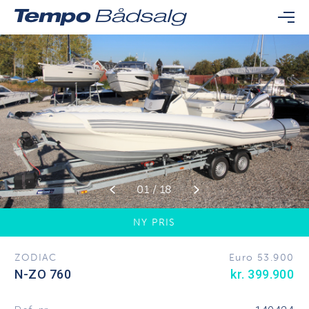
01 / 18
NY PRIS
ZODIAC
Euro 53.900
N-ZO 760
kr. 399.900