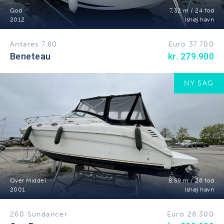
God
7,32 m / 24 fod
2012
Ishøj havn
Antares 7.80
Euro 37.700
Beneteau
kr. 279.900
NY SAG
Over Middel
8,59 m / 26 fod
2001
Ishøj havn
260 Sundancer
Euro 28.300