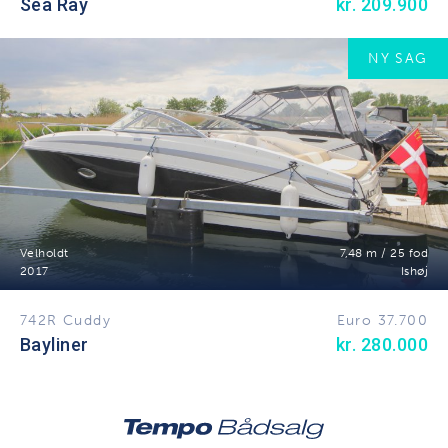
Sea Ray
kr. 209.900
NY SAG
Velholdt
7,48 m / 25 fod
2017
Ishøj
742R Cuddy
Euro 37.700
Bayliner
kr. 280.000