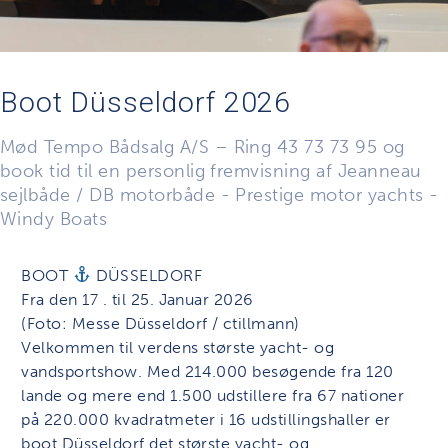
Boot Düsseldorf 2026
Mød Tempo Bådsalg A/S – Ring 43 73 73 95 og
book tid til en personlig fremvisning af Jeanneau
sejlbåde / DB motorbåde - Prestige motor yachts -
Windy Boats
BOOT
DÜSSELDORF
Fra den 17 . til 25. Januar 2026
(Foto: Messe Düsseldorf / ctillmann)
Velkommen til verdens største yacht- og
vandsportshow. Med 214.000 besøgende fra 120
lande og mere end 1.500 udstillere fra 67 nationer
på 220.000 kvadratmeter i 16 udstillingshaller er
boot Düsseldorf det største yacht- og