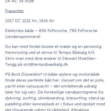
SR 40, 34 Alize
Frauscher
1017 GT, 1212 Air, 1414 Air
Elektriske både – 850 FxPorsche, 790 FxPorsche
(verdenspremiere)
Du kan med fordel booke et møde og en personlig
fremvisning ved at skrive til Tempo Bådsalg A/S.
Skriv mail med dine ønsker til Stewart Moeliker-
Twigg på smt@tempobaadsalg.dk
På Boot Düsseldorf vil både sejlere og motorbåde
finde deres perfekte båd her. Uanset om det er jolle,
yacht eller luksusyacht – det omfattende udvalg
taler for sig selv. De forskellige vandsportsgrene fra
dykning, surfing, skimboarding, kitesurfing, stand up
paddling eller kanosejlads er i fokus ved opstart med
det tilsvarende udstyr til rådighed. Attraktive