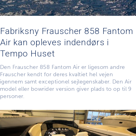
Fabriksny Frauscher 858 Fantom
Air kan opleves indendørs i
Tempo Huset
Den Frauscher 858 Fantom Air er ligesom andre
Frauscher kendt for deres kvaltiet hel vejen
igennem samt exceptionel sejlegenskaber. Den Air
model eller bowrider version giver plads to op til 9
personer.