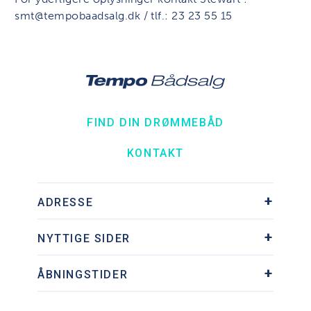
smt@tempobaadsalg.dk / tlf.: 23 23 55 15
FIND DIN DRØMMEBÅD
KONTAKT
ADRESSE
Søhesten 9, Ishøj Havn
NYTTIGE SIDER
2635 Ishøj
Tlf.:
+45 43 73 73 95
Downloads
Kontakt os på mail
ÅBNINGSTIDER
Om os
Guides
Man - fre:
kl. 10:00 - 17:00
Udstillinger