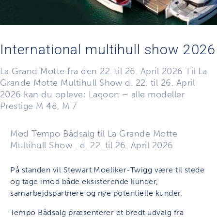
International multihull show 2026
La Grand Motte fra den 22. til 26. April 2026 Til La
Grande Motte Multihull Show d. 22. til 26. April
2026 kan du opleve: Lagoon – alle modeller
Prestige M 48, M 7
Mød Tempo Bådsalg til La Grande Motte
Multihull Show . d. 22. til 26. April 2026
På standen vil Stewart Moeliker-Twigg være til stede
og tage imod både eksisterende kunder,
samarbejdspartnere og nye potentielle kunder.
Tempo Bådsalg præsenterer et bredt udvalg fra