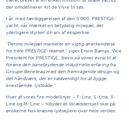
været drevet af en enkelt mission: at skabe yachts,
der omdefinerer Art de Vivre til søs.
I år, med færdiggørelsen af ​​den 5.000. PRESTIGE-
yacht, når mærket en betydelig milepæl, der
yderligere styrker sin arv af ekspertise.
“
Denne milepæl markerer en vigtig anerkendelse
for hele PRESTIGE-teamet
,” siger Erwin Bamps, Vice
President for PRESTIGE, “
bevis på vores evne til at
forene den banebrydende industrielle erfaring fra
Groupe Beneteau med den fremragende design og
det håndværk, der er nødvendigt for at bygge
enestående. lystbåde.
“
Hver af vores fire modellinjer – F-Line, S-Line, X-
Line og M-Line – tilbyder et skræddersyet svar på
ønskerne hos kræsne lystsejlere over hele verden.