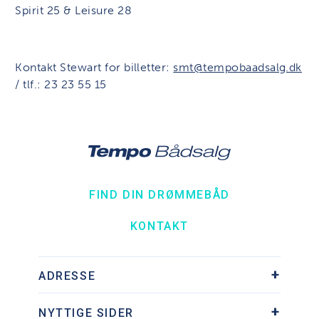
Spirit 25 & Leisure 28
Kontakt Stewart for billetter:
smt@tempobaadsalg.dk
/ tlf.: 23 23 55 15
FIND DIN DRØMMEBÅD
KONTAKT
ADRESSE
Søhesten 9, Ishøj Havn
NYTTIGE SIDER
2635 Ishøj