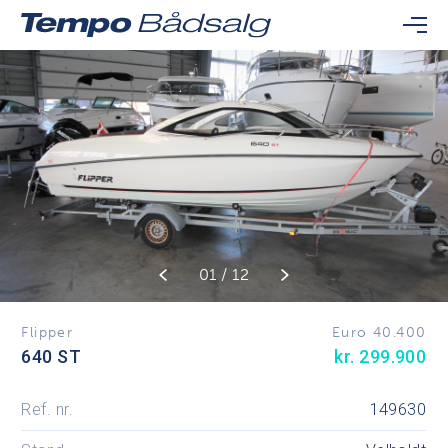
01 / 12
Flipper
Euro 40.400
640 ST
kr. 299.900
Ref. nr.
149630