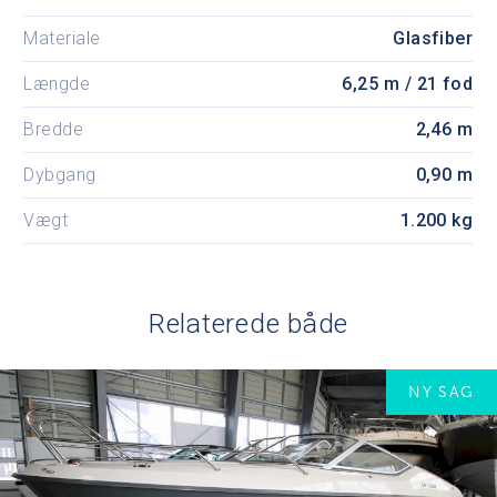
Materiale
Glasfiber
Længde
6,25 m / 21 fod
Bredde
2,46 m
Dybgang
0,90 m
Vægt
1.200 kg
Relaterede både
NY SAG