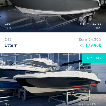
God
6,33 m / 21 fod
2011
Ishøj
D62
Euro 24.300
Uttern
kr. 179.900
NY SAG
God
6,20 m / 20 fod