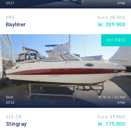
2017
Ishøj
VR5
Euro 28.300
Bayliner
kr. 209.900
NY PRIS
God
6,70 m / 21 fod
2012
Ishøj
215 CR
Euro 23.600
Stingray
kr. 175.000