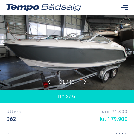
01 / 10
NY SAG
Uttern
Euro 24.300
D62
kr. 179.900