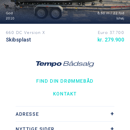
God
6,50 m / 22 fod
2010
Ishøj
660 DC Version X
Euro 37.700
Skibsplast
kr. 279.900
FIND DIN DRØMMEBÅD
KONTAKT
ADRESSE
Søhesten 9, Ishøj Havn
NYTTIGE SIDER