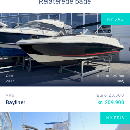
Relaterede både
NY SAG
God
6,20 m / 20 fod
2017
Ishøj
VR5
Euro 28.300
Bayliner
kr. 209.900
NY PRIS