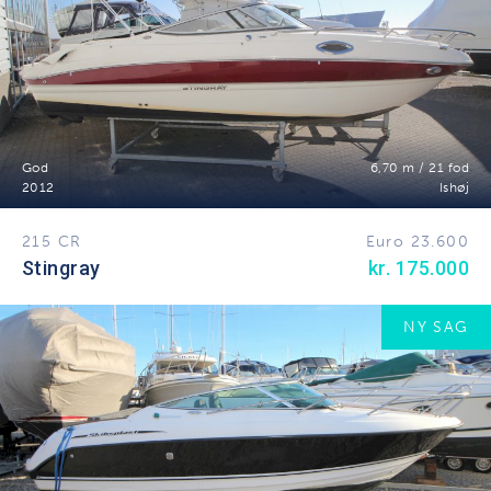
God
6,70 m / 21 fod
2012
Ishøj
215 CR
Euro 23.600
Stingray
kr. 175.000
NY SAG